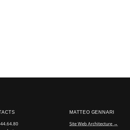
TACTS
MATTEO GENNARI
.44.64.80
Site Web Architecture →