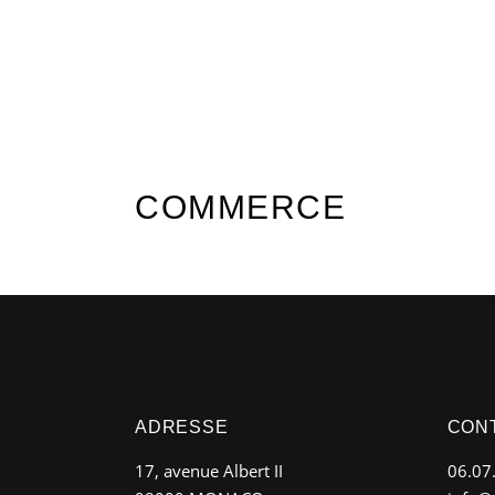
COMMERCE
ADRESSE
CON
17, avenue Albert II
06.07